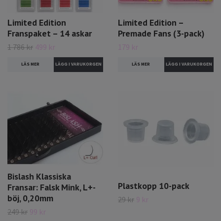
Limited Edition
Limited Edition –
Franspaket – 14 askar
Premade Fans (3-pack)
1 786 kr
499 kr
179 kr
LÄS MER
LÄS MER
Bislash Klassiska
Plastkopp 10-pack
Fransar: Falsk Mink, L+-
böj, 0,20mm
29 kr
9 kr
249 kr
99 kr