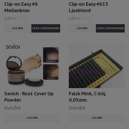
Clip-on Easy #6
Clip-on Easy #613
Mellanbrun
Ljusblond
249 kr
75 kr
249 kr
75 kr
LÄS MER
LÄS MER
Sevich - Root Cover Up
Falsk Mink, C-böj,
Powder
0,05mm
Slutsåld
Slutsåld
LÄS MER
LÄS MER