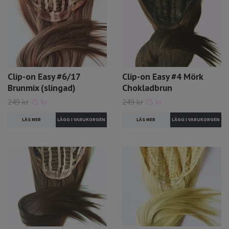
Clip-on Easy #6/17
Clip-on Easy #4 Mörk
Brunmix (slingad)
Chokladbrun
249 kr
75 kr
249 kr
75 kr
LÄS MER
LÄS MER