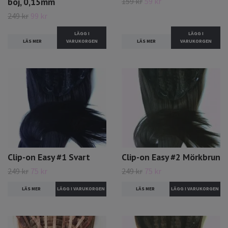
159 kr
59 kr
böj, 0,15mm
249 kr
99 kr
LÄGG I
LÄGG I
LÄS MER
VARUKORGEN
LÄS MER
VARUKORGEN
Clip-on Easy #1 Svart
Clip-on Easy #2 Mörkbrun
249 kr
75 kr
249 kr
75 kr
LÄS MER
LÄS MER