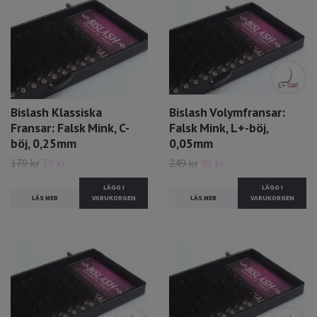
Bislash Klassiska
Bislash Volymfransar:
Fransar: Falsk Mink, C-
Falsk Mink, L+-böj,
böj, 0,25mm
0,05mm
179 kr
79 kr
249 kr
99 kr
LÄGG I
LÄGG I
LÄS MER
VARUKORGEN
LÄS MER
VARUKORGEN