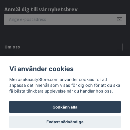
Anmäl dig till vår nyhetsbrev
Om oss
Kundtjänst
Vi använder cookies
MelroseBeautyStore.com använder cookies för att
Meny
anpassa det innehåll som visas för dig och för att du ska
få bästa tänkbara upplevelse när du handlar hos oss.
Godkänn alla
© 2026 MelroseBeautyStore.com
Endast nödvändiga