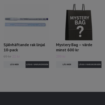
Självhäftande rak linjal
Mystery Bag – värde
10-pack
minst 600 kr
69 kr
21 kr
299 kr
LÄS MER
LÄS MER