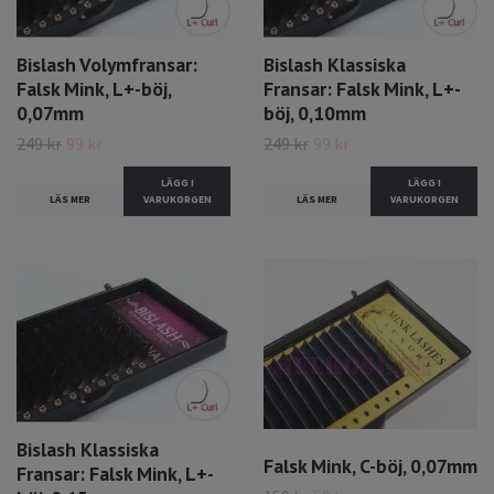
Bislash Volymfransar:
Bislash Klassiska
Falsk Mink, L+-böj,
Fransar: Falsk Mink, L+-
0,07mm
böj, 0,10mm
249 kr
99 kr
249 kr
99 kr
LÄGG I
LÄGG I
LÄS MER
VARUKORGEN
LÄS MER
VARUKORGEN
Bislash Klassiska
Falsk Mink, C-böj, 0,07mm
Fransar: Falsk Mink, L+-