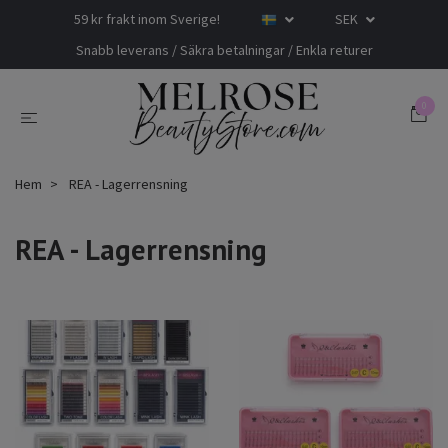
59 kr frakt inom Sverige!
SEK
Snabb leverans / Säkra betalningar / Enkla returer
0
Hem
REA - Lagerrensning
REA - Lagerrensning