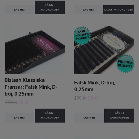
LÄGG I
LÄS MER
LÄS MER
VARUKORGEN
Bislash Klassiska
Falsk Mink, D-böj,
Fransar: Falsk Mink, D-
0,25mm
böj, 0,25mm
199 kr
99 kr
179 kr
79 kr
LÄGG I
LÄGG I
LÄS MER
VARUKORGEN
LÄS MER
VARUKORGEN