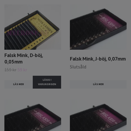
Falsk Mink, D-böj,
Falsk Mink, J-böj, 0,07mm
0,05mm
Slutsåld
159 kr
59 kr
LÄGG I
LÄS MER
LÄS MER
VARUKORGEN