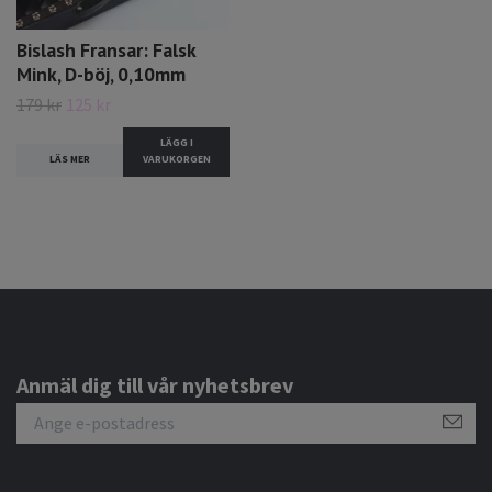
Bislash Fransar: Falsk
Mink, D-böj, 0,10mm
179 kr
125 kr
LÄGG I
LÄS MER
VARUKORGEN
Anmäl dig till vår nyhetsbrev