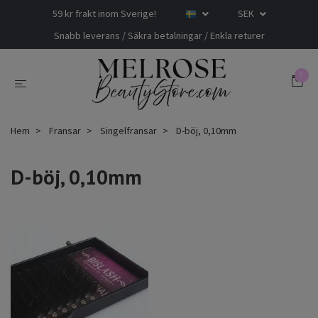
59 kr frakt inom Sverige!
SEK
Snabb leverans / Säkra betalningar / Enkla returer
0
Hem
Fransar
Singelfransar
D-böj, 0,10mm
D-böj, 0,10mm