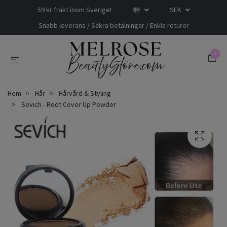
59 kr frakt inom Sverige!
SEK
Snabb leverans / Säkra betalningar / Enkla returer
0
Hem
Hår
Hårvård & Styling
Sevich - Root Cover Up Powder