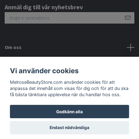
Anmäl dig till vår nyhetsbrev
Om oss
Kundtjänst
Vi använder cookies
MelroseBeautyStore.com använder cookies för att
Meny
anpassa det innehåll som visas för dig och för att du ska
få bästa tänkbara upplevelse när du handlar hos oss.
Godkänn alla
© 2026 MelroseBeautyStore.com
Endast nödvändiga