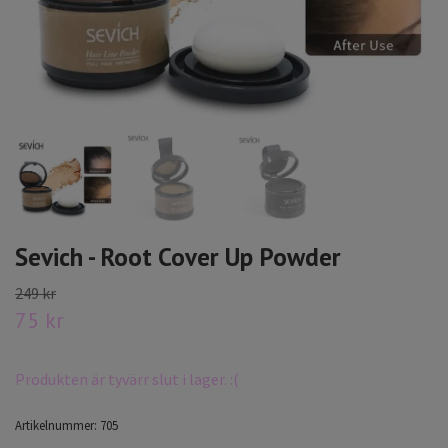
Sevich - Root Cover Up Powder
249 kr
75 kr
Produkten är tyvärr slut i lager. :(
Artikelnummer:
705