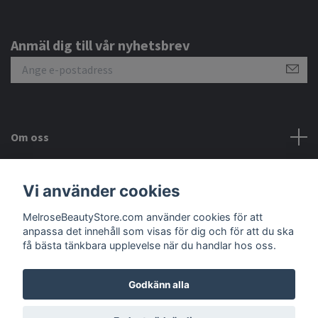
Anmäl dig till vår nyhetsbrev
Om oss
Kundtjänst
Vi använder cookies
Meny
MelroseBeautyStore.com använder cookies för att
anpassa det innehåll som visas för dig och för att du ska
få bästa tänkbara upplevelse när du handlar hos oss.
Godkänn alla
© 2026 MelroseBeautyStore.com