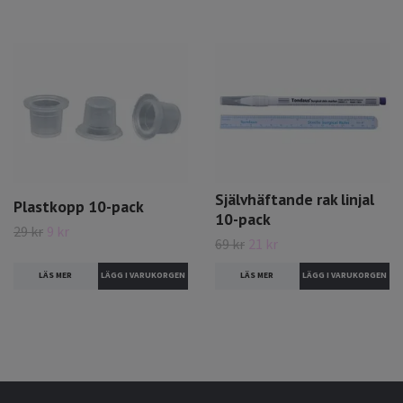
Självhäftande rak linjal
Plastkopp 10-pack
10-pack
29 kr
9 kr
69 kr
21 kr
LÄS MER
LÄS MER