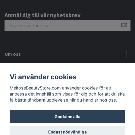
Anmäl dig till vår nyhetsbrev
Om oss
Kundtjänst
Vi använder cookies
MelroseBeautyStore.com använder cookies för att
Meny
anpassa det innehåll som visas för dig och för att du ska
få bästa tänkbara upplevelse när du handlar hos oss.
Godkänn alla
© 2026 MelroseBeautyStore.com
Endast nödvändiga