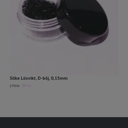
Silke Lösvikt, D-böj, 0,15mm
S
59 kr
179 kr
1