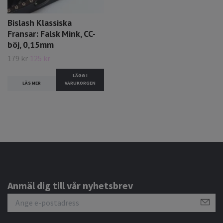
Bislash Klassiska
Fransar: Falsk Mink, CC-
böj, 0,15mm
179 kr
125 kr
LÄGG I
LÄS MER
VARUKORGEN
Anmäl dig till vår nyhetsbrev