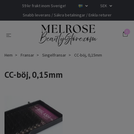
59 kr frakt inom Sverige!
SEK
Snabb leverans / Säkra betalningar / Enkla returer
0
Hem
Fransar
Singelfransar
CC-böj, 0,15mm
CC-böj, 0,15mm