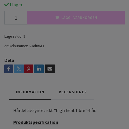
I lager.
LÄGG I VARUKORGEN
Lagersaldo:
9
Artikelnummer:
KHair#613
Dela
INFORMATION
RECENSIONER
Hårdel av syntetiskt "high heat fibre"-hår.
Produktspecifikation