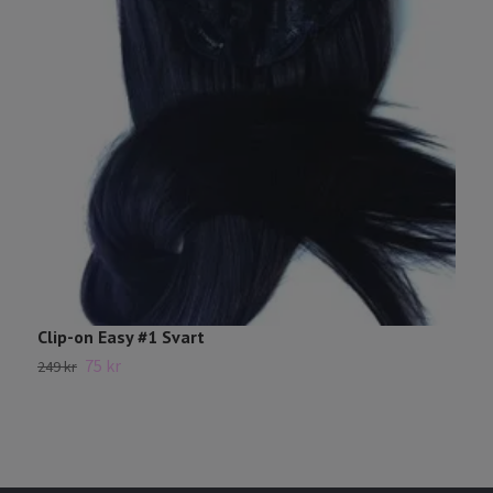
Clip-on Easy #1 Svart
C
75 kr
249 kr
2