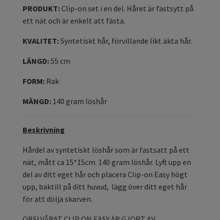
PRODUKT:
Clip-on set i en del. Håret är fastsytt på
ett nät och är enkelt att fästa.
KVALITET:
Syntetiskt hår, förvillande likt äkta hår.
LÄNGD:
55 cm
FORM:
Rak
MÄNGD:
140 gram löshår
Beskrivning
Hårdel av syntetiskt löshår som är fastsatt på ett
nät, mått ca 15*15cm. 140 gram löshår. Lyft upp en
del av ditt eget hår och placera Clip-on Easy högt
upp, baktill på ditt huvud, lägg över ditt eget hår
för att dölja skarven.
OBS! VÅRAT CLIP ON EASY ÄR GJORT AV