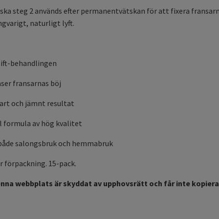
ska steg 2 används efter permanentvätskan för att fixera fransarn
gvarigt, naturligt lyft.
 lift-behandlingen
åser fransarnas böj
bart och jämnt resultat
l formula av hög kvalitet
 både salongsbruk och hemmabruk
r förpackning. 15-pack.
enna webbplats är skyddat av upphovsrätt och får inte kopieras