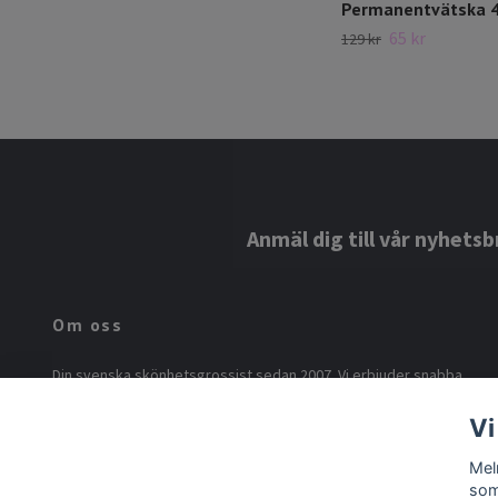
Permanentvätska 
65 kr
129 kr
Anmäl dig till vår nyhetsb
Om oss
Din svenska skönhetsgrossist sedan 2007. Vi erbjuder snabba
leveranser från svenskt lager, kvalitetsprodukter till bra priser
Vi
och ett brett sortiment från BISLASH. Saknar du något? Hör av dig
– vi hjälper gärna!
Mel
som