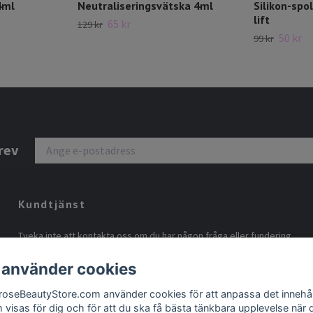
4ml
Neutraliseringsvätska 4ml
Silikon-spol
lift
65 kr
129 kr
50 kr
99 kr
rev
Kundtjänst
Tveka inte att kontakta oss om du har någon fråga eller fundering.
Vi svarar alltid så snabbt vi kan!
 använder cookies
roseBeautyStore.com använder cookies för att anpassa det innehål
 visas för dig och för att du ska få bästa tänkbara upplevelse när 