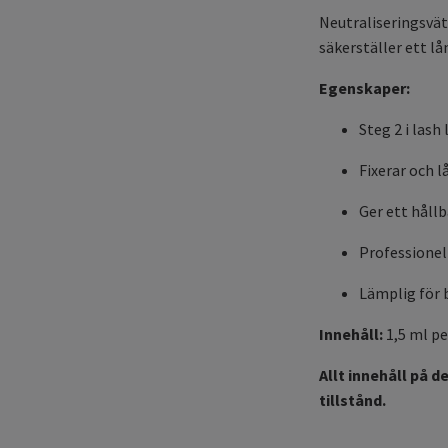
Neutraliseringsvät
säkerställer ett lån
Egenskaper:
Steg 2 i lash
Fixerar och l
Ger ett håll
Professionel
Lämplig för
Innehåll:
1,5 ml pe
Allt innehåll på d
tillstånd.