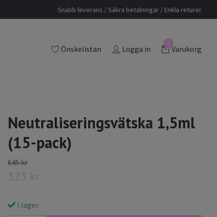
Snabb leverans / Säkra betalningar / Enkla returer
0
Önskelistan
Logga in
Varukorg
Neutraliseringsvätska 1,5ml
(15-pack)
645 kr
323 kr
I lager.