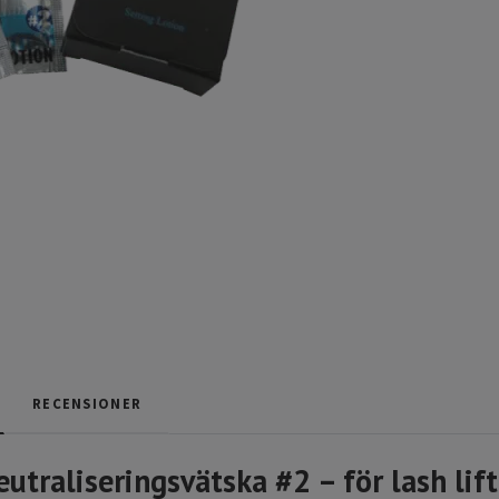
RECENSIONER
utraliseringsvätska #2 – för lash lif