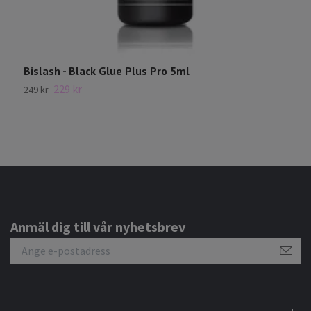
Bislash - Black Glue Plus Pro 5ml
F
229 kr
1
249 kr
Anmäl dig till vår nyhetsbrev