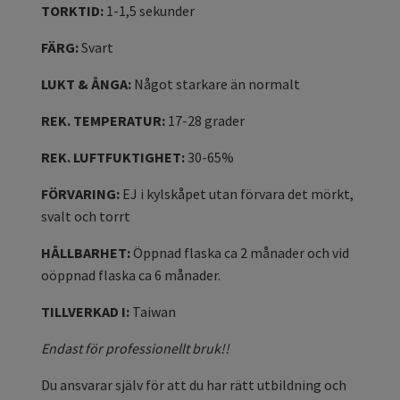
TORKTID:
1-1,5 sekunder
FÄRG:
Svart
LUKT & ÅNGA:
Något starkare än normalt
REK. TEMPERATUR:
17-28 grader
REK. LUFTFUKTIGHET:
30-65%
FÖRVARING:
EJ i kylskåpet utan förvara det mörkt,
svalt och torrt
HÅLLBARHET:
Öppnad flaska ca 2 månader och vid
oöppnad flaska ca 6 månader.
TILLVERKAD I:
Taiwan
Endast för professionellt bruk!!
Du ansvarar själv för att du har rätt utbildning och