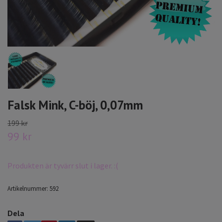
Falsk Mink, C-böj, 0,07mm
199 kr
99 kr
Produkten är tyvärr slut i lager. :(
Artikelnummer:
592
Dela