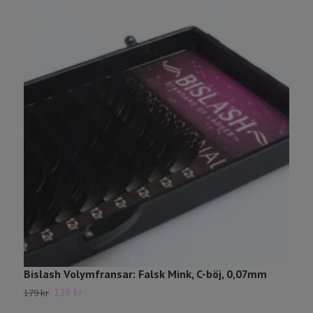
Bislash Volymfransar: Falsk Mink, C-böj, 0,07mm
F
139 kr
179 kr
1