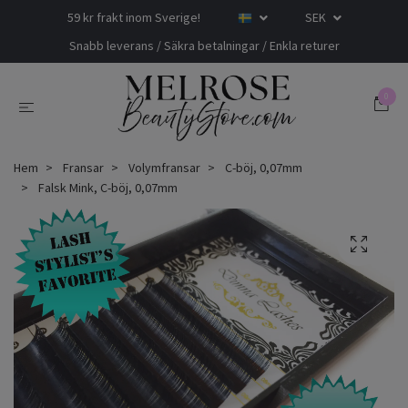
59 kr frakt inom Sverige!
SEK
Snabb leverans / Säkra betalningar / Enkla returer
0
Hem
Fransar
Volymfransar
C-böj, 0,07mm
Falsk Mink, C-böj, 0,07mm