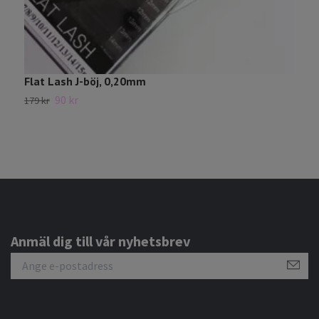
Flat Lash J-böj, 0,20mm
B
90 kr
179 kr
Sl
Anmäl dig till vår nyhetsbrev