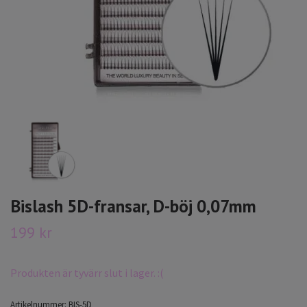
Bislash 5D-fransar, D-böj 0,07mm
199 kr
Produkten är tyvärr slut i lager. :(
Artikelnummer:
BIS-5D