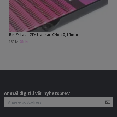
Bis Y-Lash 2D-fransar, C-böj 0,10mm
F
85 kr
169 kr
Sl
Anmäl dig till vår nyhetsbrev